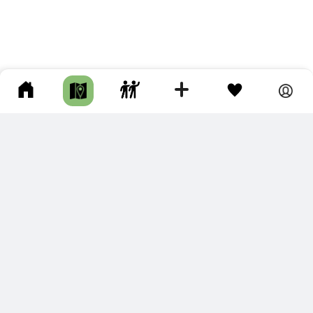
ПОДКЛЮЧИТЕ ДЛЯ СЕБЯ
ПРЕМИУМ
С премиум аккаунтом Вы сможете
скачивать треки в разных форматах для мобильных карт
и навигаторов
распечатывать маршруты и сохранять их в pdf,
копировать треки с сайта в свою библиотеку
наслаждаться сайтом без рекламы
помочь проекту и почувствовать себя лучше