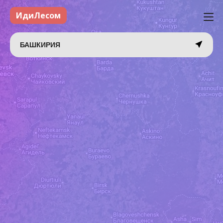
ИдиЛесом
БАШКИРИЯ