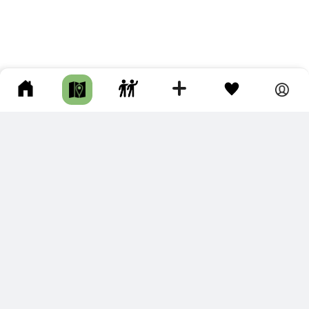
ПОДКЛЮЧИТЕ ДЛЯ СЕБЯ
ПРЕМИУМ
С премиум аккаунтом Вы сможете
скачивать треки в разных форматах для мобильных карт
и навигаторов
распечатывать маршруты и сохранять их в pdf,
копировать треки с сайта в свою библиотеку
наслаждаться сайтом без рекламы
помочь проекту и почувствовать себя лучше