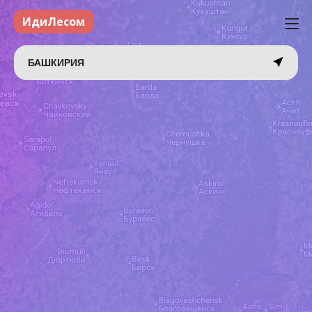
ИдиЛесом
БАШКИРИЯ