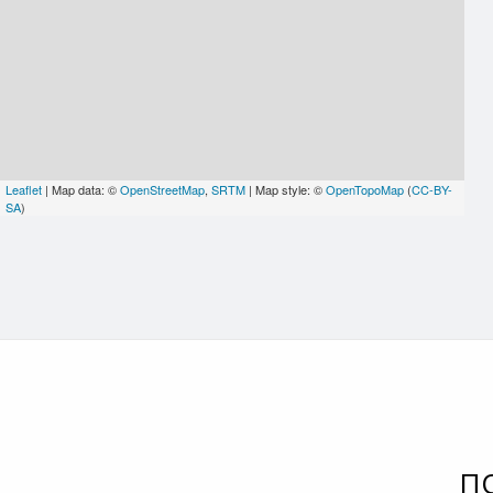
Leaflet
| Map data: ©
OpenStreetMap
,
SRTM
| Map style: ©
OpenTopoMap
(
CC-BY-
SA
)
П