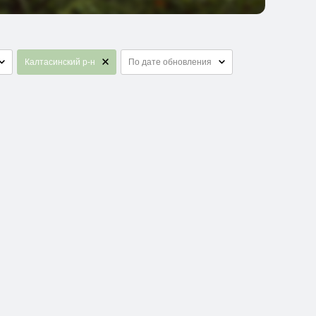
Калтасинский р-н
По дате обновления