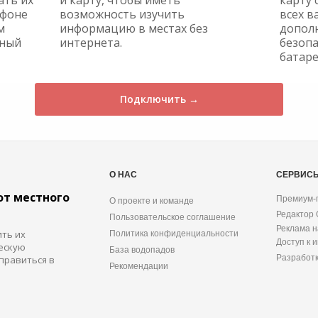
ать их
и карту, чтобы иметь
карту 
ефоне
возможность изучить
всех в
м
информацию в местах без
допол
жный
интернета.
безопа
батаре
Подключить →
О НАС
СЕРВИС
от местного
Премиум-
О проекте и команде
Редактор
Пользовательское соглашение
Реклама н
ить их
Политика конфиденциальности
Доступ к 
ескую
База водопадов
Разработ
правиться в
Рекомендации