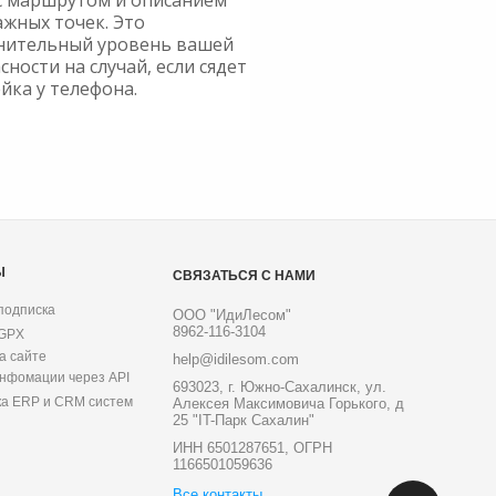
с маршрутом и описанием
ажных точек. Это
нительный уровень вашей
сности на случай, если сядет
йка у телефона.
Ы
СВЯЗАТЬСЯ С НАМИ
подписка
ООО "ИдиЛесом"
8962-116-3104
 GPX
а сайте
help@idilesom.com
инфомации через API
693023, г. Южно-Сахалинск, ул.
ка ERP и CRM систем
Алексея Максимовича Горького, д
25 "IT-Парк Сахалин"
ИНН 6501287651, ОГРН
1166501059636
Все контакты