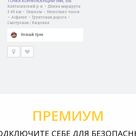
ТОЧКА КОНФЛЮЕНЦИИ 56N, 55E
Калтасинский р-н • Длина маршрута:
3.49 км • Пешком • Несколько часов
• Асфальт • Грунтовая дорога •
Смотровая / Видовка
Новый трек
ПРЕМИУМ
ОДКЛЮЧИТЕ СЕБЕ ДЛЯ БЕЗОПАСН