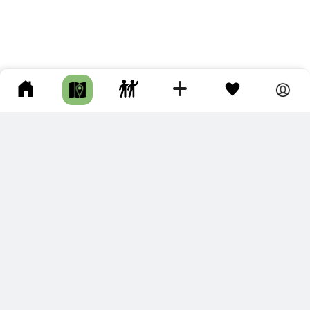
ПОДКЛЮЧИТЕ ДЛЯ СЕБЯ
ПРЕМИУМ
С премиум аккаунтом Вы сможете
скачивать треки в разных форматах для мобильных карт
и навигаторов
распечатывать маршруты и сохранять их в pdf,
копировать треки с сайта в свою библиотеку
наслаждаться сайтом без рекламы
помочь проекту и почувствовать себя лучше