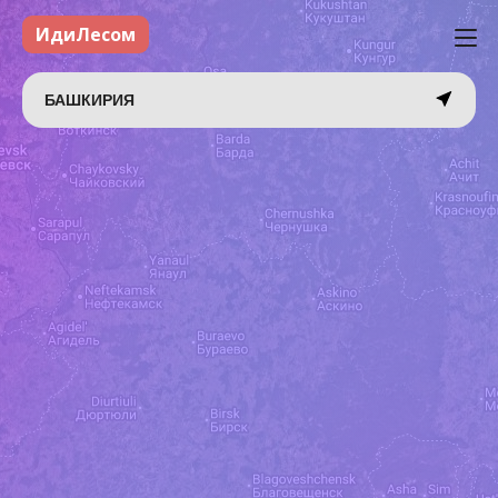
ИдиЛесом
БАШКИРИЯ