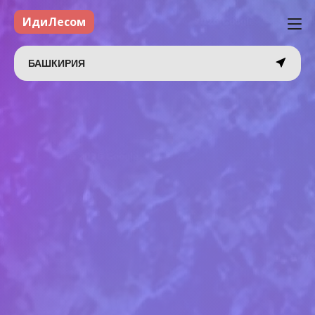
ИдиЛесом
БАШКИРИЯ