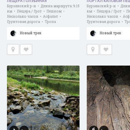
ПЕЩЕРА ГОЛУБИНАЯ
ПОРТАЛ КАПОВОЙ ПЕ
Бурзянский р-н • Длина маршрута: 9.15
Бурзянский р-н • Длина
км • Пещера / Грот • Пешком •
км • Пещера / Грот • 
Несколько часов • Асфальт •
Несколько часов • Асф
Грунтовая дорога • Тропа
Грунтовая дорога • Тр
Новый трек
Новый трек