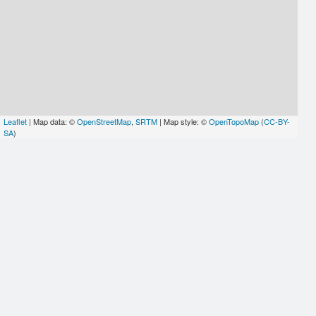
Leaflet
| Map data: ©
OpenStreetMap
,
SRTM
| Map style: ©
OpenTopoMap
(
CC-BY-
SA
)