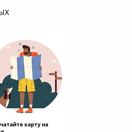
ЫХ
чатайте карту на
ге