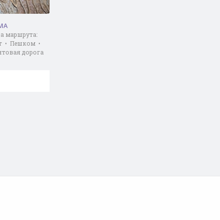
МА
а маршрута:
от • Пешком •
нтовая дорога