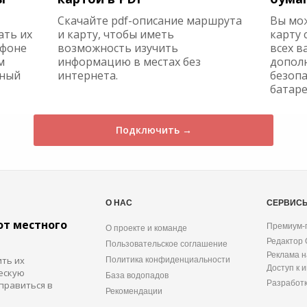
Скачайте pdf-описание маршрута
Вы мо
ать их
и карту, чтобы иметь
карту 
ефоне
возможность изучить
всех в
м
информацию в местах без
допол
жный
интернета.
безопа
батаре
Подключить →
О НАС
СЕРВИС
от местного
Премиум-
О проекте и команде
Редактор
Пользовательское соглашение
Реклама н
ить их
Политика конфиденциальности
Доступ к 
ескую
База водопадов
Разработ
правиться в
Рекомендации