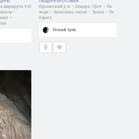
ЩЕРЫ
ПЕЩЕРА КРОТОВАЯ
 маршрута: 9.51
Бурзянский р-н • Пещера / Грот • По
Пешком •
воде • Несколько часов • Тропа • По
альт •
берегу
опа
Новый трек