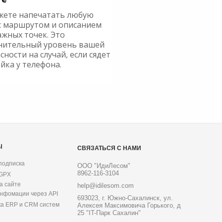
жете напечатать любую
с маршрутом и описанием
ажных точек. Это
нительный уровень вашей
сности на случай, если сядет
йка у телефона.
Ы
СВЯЗАТЬСЯ С НАМИ
подписка
ООО "ИдиЛесом"
8962-116-3104
 GPX
а сайте
help@idilesom.com
инфомации через API
693023, г. Южно-Сахалинск, ул.
ка ERP и CRM систем
Алексея Максимовича Горького, д
25 "IT-Парк Сахалин"