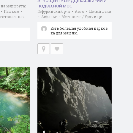
ЭТНО-ЦЕНТР СЕРДЦЕ БАШКИРИИ И
ПОДВЕСНОЙ МОСТ
ина маршрута:
т • Пешком •
Гафурийский р-н • Авто • Целый день
дготовленная
• Асфальт • Местность / Урочище
Есть большая удобная парков
ка для машин.