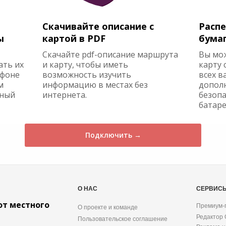
Скачивайте описание с
Распе
ы
картой в PDF
бума
Скачайте pdf-описание маршрута
Вы мо
ать их
и карту, чтобы иметь
карту 
ефоне
возможность изучить
всех в
м
информацию в местах без
допол
жный
интернета.
безопа
батаре
Подключить →
О НАС
СЕРВИС
от местного
Премиум-
О проекте и команде
Редактор
Пользовательское соглашение