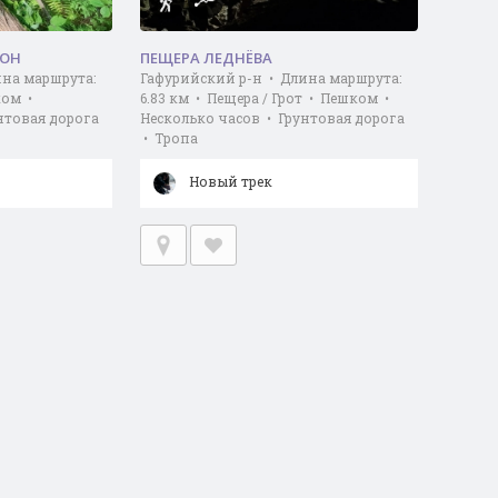
ФОН
ПЕЩЕРА ЛЕДНЁВА
ина маршрута:
Гафурийский р-н • Длина маршрута:
ком •
6.83 км • Пещера / Грот • Пешком •
нтовая дорога
Несколько часов • Грунтовая дорога
• Тропа
Новый трек