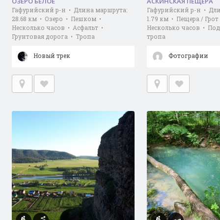
ОЗЕРО БЕЛОЕ
АСКИНСКАЯ ПЕЩЕРА
Гафурийский р-н • Длина маршрута:
Гафурийский р-н • Дл
28.68 км • Озеро • Пешком •
1.79 км • Пещера / Гро
Несколько часов • Асфальт •
Несколько часов • По
Грунтовая дорога • Тропа
тропа
Новый трек
Фотографии