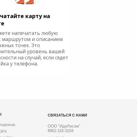
чатайте карту на
ге
жете напечатать любую
с маршрутом и описанием
ажных точек. Это
нительный уровень вашей
сности на случай, если сядет
йка у телефона.
Ы
СВЯЗАТЬСЯ С НАМИ
подписка
ООО "ИдиЛесом"
8962-116-3104
 GPX