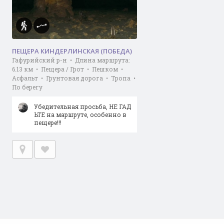
ПЕЩЕРА КИНДЕРЛИНСКАЯ (ПОБЕДА)
Гафурийский р-н • Длина маршрута:
6.13 км • Пещера / Грот • Пешком •
Асфальт • Грунтовая дорога • Тропа •
По берегу
Убедительная просьба, НЕ ГАД
ЬТЕ на маршруте, особенно в
пещере!!!