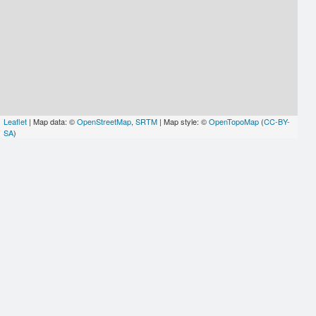
Leaflet
| Map data: ©
OpenStreetMap
,
SRTM
| Map style: ©
OpenTopoMap
(
CC-BY-
SA
)