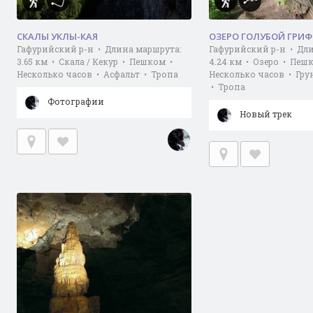
СКАЛЫ УКЛЫ-КАЯ
ОЗЕРО ГОЛУБОЙ ГРИ
Гафурийский р-н • Длина маршрута:
Гафурийский р-н • Дл
3.65 км • Скала / Кекур • Пешком •
4.24 км • Озеро • Пеш
Несколько часов • Асфальт • Тропа
Несколько часов • Гру
• Тропа
Фотографии
Новый трек