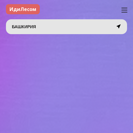
ИдиЛесом
БАШКИРИЯ