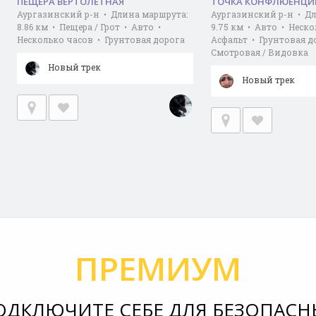
ПЕЩЕРА ВЕРТОЛЕТНАЯ
ТОЧКА КОНФЛЮЕНЦИИ 
Аургазинский р-н • Длина маршрута:
Аургазинский р-н • Д
8.86 км • Пещера / Грот • Авто •
9.75 км • Авто • Неск
Несколько часов • Грунтовая дорога
Асфальт • Грунтовая д
Смотровая / Видовка
Новый трек
Новый трек
ПРЕМИУМ
ОДКЛЮЧИТЕ СЕБЕ ДЛЯ БЕЗОПАСН