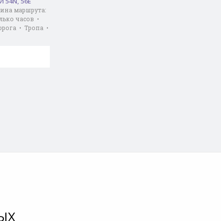
54N, 56E
лина маршрута:
олько часов •
орога • Тропа •
ЫХ