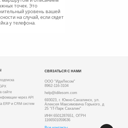
с маршрутом и описанием
ажных точек. Это
нительный уровень вашей
сности на случай, если сядет
йка у телефона.
Ы
СВЯЗАТЬСЯ С НАМИ
подписка
ООО "ИдиЛесом"
8962-116-3104
 GPX
а сайте
help@idilesom.com
инфомации через API
693023, г. Южно-Сахалинск, ул.
ка ERP и CRM систем
Алексея Максимовича Горького, д
25 "IT-Парк Сахалин"
ИНН 6501287651, ОГРН
1166501059636
Все контакты