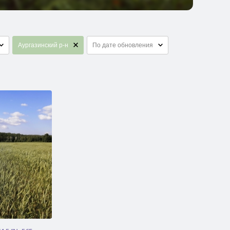
Аургазинский р-н
По дате обновления