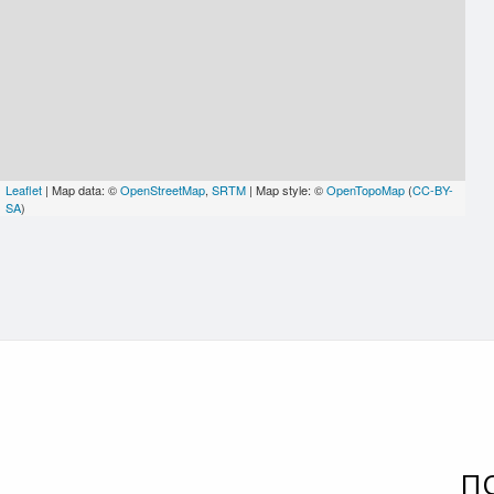
Leaflet
| Map data: ©
OpenStreetMap
,
SRTM
| Map style: ©
OpenTopoMap
(
CC-BY-
SA
)
П