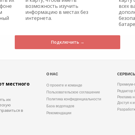
ать их
и карту, чтобы иметь
карту 
ефоне
возможность изучить
всех в
м
информацию в местах без
допол
жный
интернета.
безопа
батаре
Подключить →
О НАС
СЕРВИС
от местного
Премиум-
О проекте и команде
Редактор
Пользовательское соглашение
Реклама н
ить их
Политика конфиденциальности
Доступ к 
ескую
База водопадов
Разработ
правиться в
Рекомендации