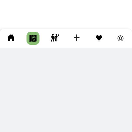
ПОДКЛЮЧИТЕ ДЛЯ СЕБЯ
ПРЕМИУМ
С премиум аккаунтом Вы сможете
скачивать треки в разных форматах для мобильных карт
и навигаторов
распечатывать маршруты и сохранять их в pdf,
копировать треки с сайта в свою библиотеку
наслаждаться сайтом без рекламы
помочь проекту и почувствовать себя лучше