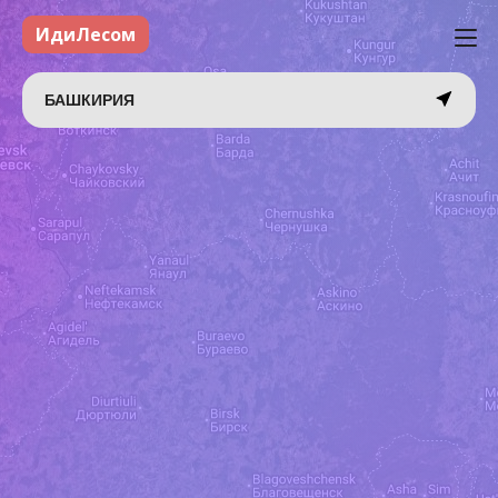
ИдиЛесом
БАШКИРИЯ