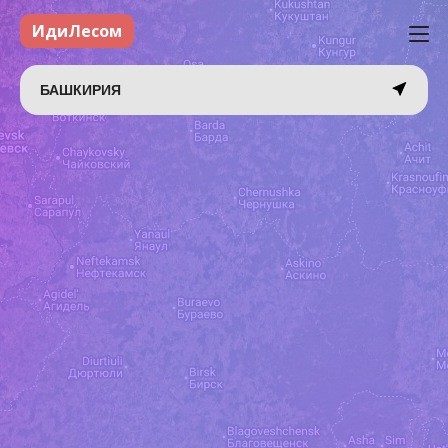
ИдиЛесом
БАШКИРИЯ