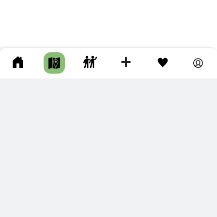
ПОДКЛЮЧИТЕ ДЛЯ СЕБЯ
ПРЕМИУМ
С премиум аккаунтом Вы сможете
скачивать треки в разных форматах для мобильных карт
и навигаторов
распечатывать маршруты и сохранять их в pdf,
копировать треки с сайта в свою библиотеку
наслаждаться сайтом без рекламы
помочь проекту и почувствовать себя лучше