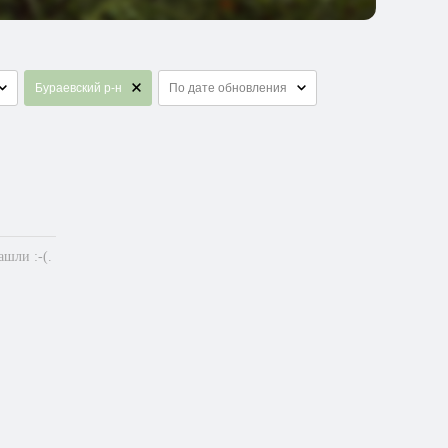
Бураевский р-н
По дате обновления
шли :-(.