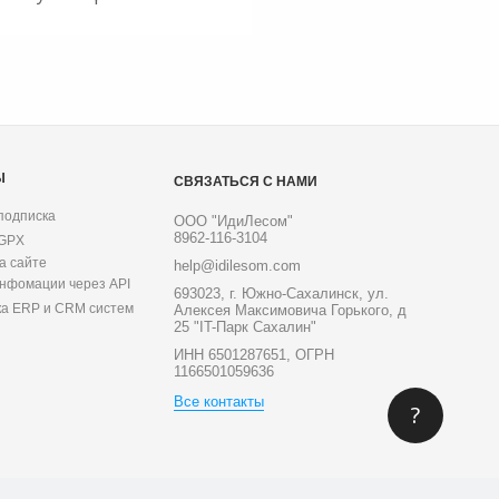
Ы
СВЯЗАТЬСЯ С НАМИ
подписка
ООО "ИдиЛесом"
8962-116-3104
 GPX
а сайте
help@idilesom.com
инфомации через API
693023, г. Южно-Сахалинск, ул.
ка ERP и CRM систем
Алексея Максимовича Горького, д
25 "IT-Парк Сахалин"
ИНН 6501287651, ОГРН
1166501059636
Все контакты
?