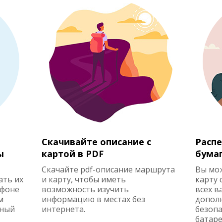
Скачивайте описание с
Распе
ы
картой в PDF
бума
Скачайте pdf-описание маршрута
Вы мо
ать их
и карту, чтобы иметь
карту 
ефоне
возможность изучить
всех в
м
информацию в местах без
допол
жный
интернета.
безопа
батаре