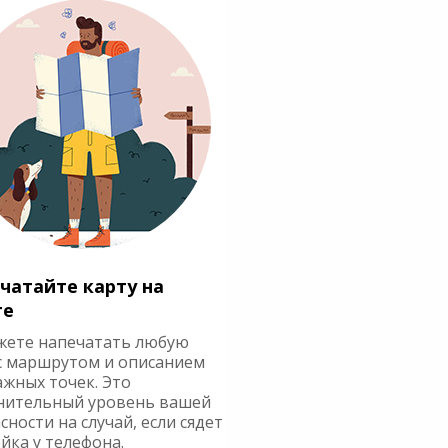
чатайте карту на
ге
жете напечатать любую
с маршрутом и описанием
ажных точек. Это
нительный уровень вашей
сности на случай, если сядет
йка у телефона.