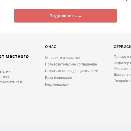
Подключить →
О НАС
СЕРВИС
от местного
Премиум-
О проекте и команде
Редактор
Пользовательское соглашение
Реклама н
ить их
Политика конфиденциальности
Доступ к 
ескую
База водопадов
Разработ
правиться в
Рекомендации