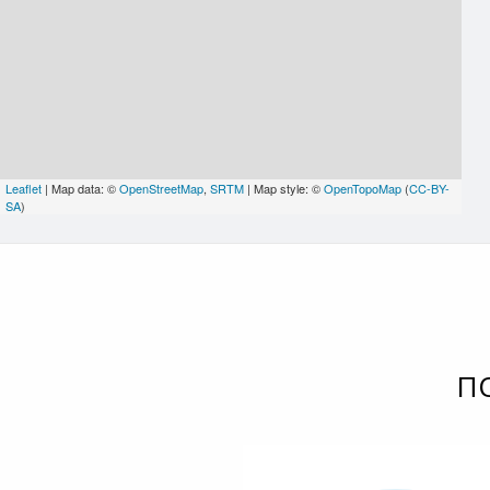
Leaflet
| Map data: ©
OpenStreetMap
,
SRTM
| Map style: ©
OpenTopoMap
(
CC-BY-
SA
)
П