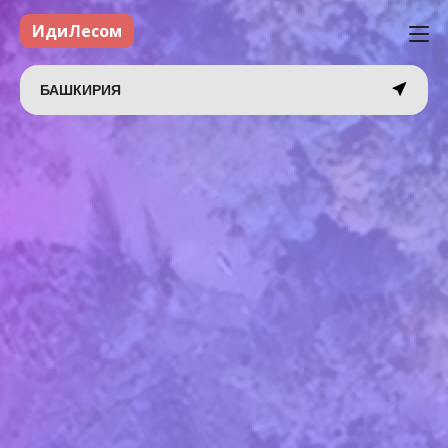
ИдиЛесом
БАШКИРИЯ