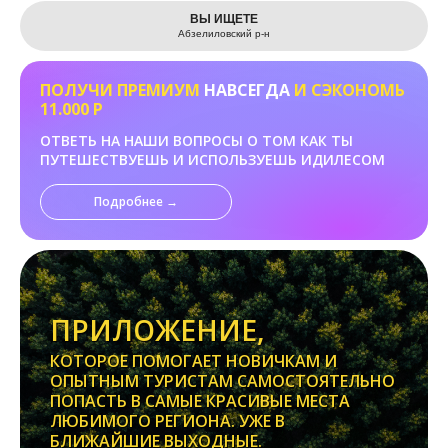
Leaflet
ВЫ ИЩЕТЕ
Абзелиловский р-н
ПОЛУЧИ ПРЕМИУМ
НАВСЕГДА
И СЭКОНОМЬ
11.000 Р
ОТВЕТЬ НА НАШИ ВОПРОСЫ О ТОМ КАК ТЫ
ПУТЕШЕСТВУЕШЬ И ИСПОЛЬЗУЕШЬ ИДИЛЕСОМ
Подробнее →
ПРИЛОЖЕНИЕ,
КОТОРОЕ ПОМОГАЕТ НОВИЧКАМ И
ОПЫТНЫМ ТУРИСТАМ САМОСТОЯТЕЛЬНО
ПОПАСТЬ В САМЫЕ КРАСИВЫЕ МЕСТА
ЛЮБИМОГО РЕГИОНА. УЖЕ В
БЛИЖАЙШИЕ ВЫХОДНЫЕ.