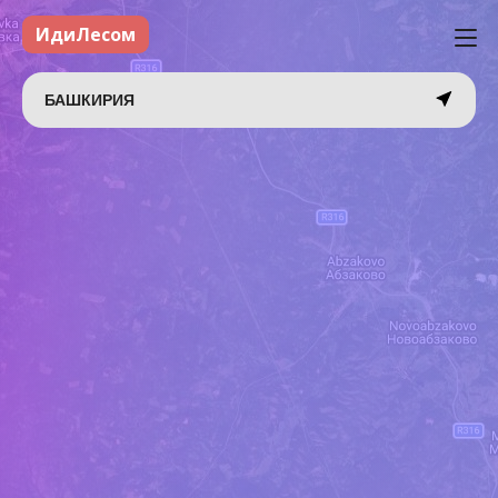
ИдиЛесом
БАШКИРИЯ