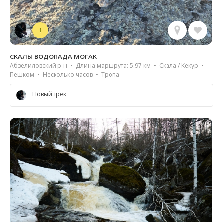
1
СКАЛЫ ВОДОПАДА МОГАК
Абзелиловский р-н • Длина маршрута: 5.97 км • Скала / Кекур •
Пешком • Несколько часов • Тропа
Новый трек