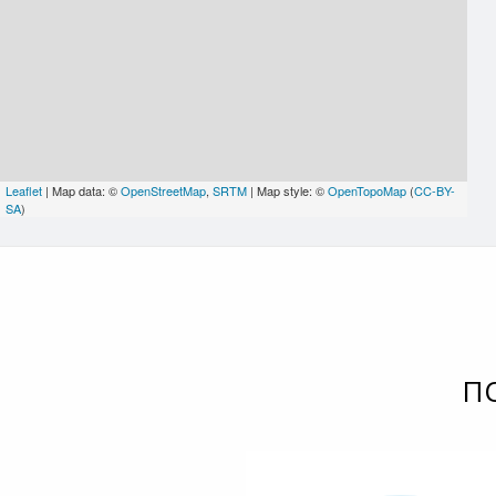
Leaflet
| Map data: ©
OpenStreetMap
,
SRTM
| Map style: ©
OpenTopoMap
(
CC-BY-
SA
)
П