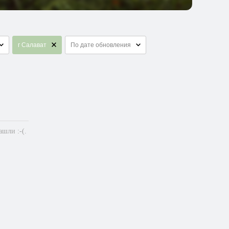
г Салават
По дате обновления
шли :-(.