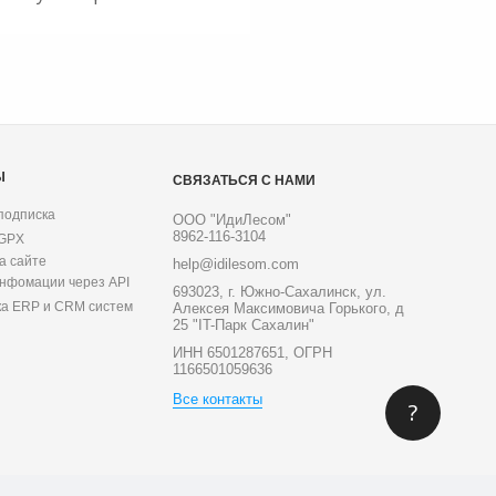
Ы
СВЯЗАТЬСЯ С НАМИ
подписка
ООО "ИдиЛесом"
8962-116-3104
 GPX
а сайте
help@idilesom.com
инфомации через API
693023, г. Южно-Сахалинск, ул.
ка ERP и CRM систем
Алексея Максимовича Горького, д
25 "IT-Парк Сахалин"
ИНН 6501287651, ОГРН
1166501059636
Все контакты
?