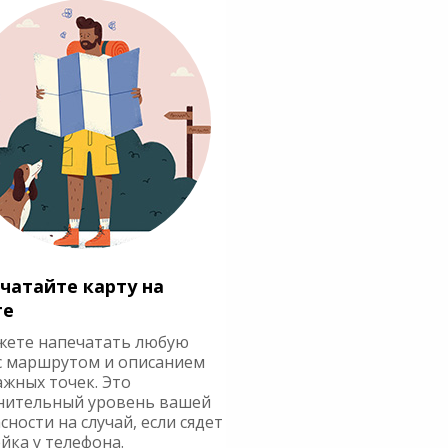
чатайте карту на
ге
жете напечатать любую
с маршрутом и описанием
ажных точек. Это
нительный уровень вашей
сности на случай, если сядет
йка у телефона.