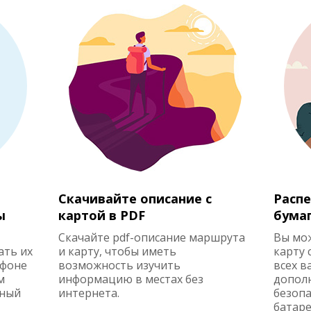
Скачивайте описание с
Распе
ы
картой в PDF
бума
Скачайте pdf-описание маршрута
Вы мо
ать их
и карту, чтобы иметь
карту 
ефоне
возможность изучить
всех в
м
информацию в местах без
допол
жный
интернета.
безопа
батаре