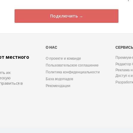
Подключить →
О НАС
СЕРВИС
от местного
Премиум-
О проекте и команде
Редактор
Пользовательское соглашение
Реклама н
ить их
Политика конфиденциальности
Доступ к 
ескую
База водопадов
Разработ
правиться в
Рекомендации