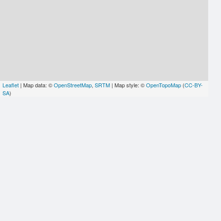
Leaflet
| Map data: ©
OpenStreetMap
,
SRTM
| Map style: ©
OpenTopoMap
(
CC-BY-
SA
)