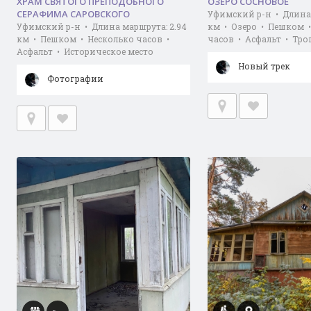
ХРАМ СВЯТОГО ПРЕПОДОБНОГО
ОЗЕРО СОСНОВОЕ
СЕРАФИМА САРОВСКОГО
Уфимский р-н • Длина 
Уфимский р-н • Длина маршрута: 2.94
км • Озеро • Пешком 
км • Пешком • Несколько часов •
часов • Асфальт • Тро
Асфальт • Историческое место
Новый трек
Фотографии