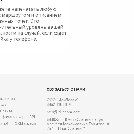
жете напечатать любую
с маршрутом и описанием
ажных точек. Это
нительный уровень вашей
сности на случай, если сядет
йка у телефона.
Ы
СВЯЗАТЬСЯ С НАМИ
подписка
ООО "ИдиЛесом"
8962-116-3104
 GPX
а сайте
help@idilesom.com
инфомации через API
693023, г. Южно-Сахалинск, ул.
ка ERP и CRM систем
Алексея Максимовича Горького, д
25 "IT-Парк Сахалин"