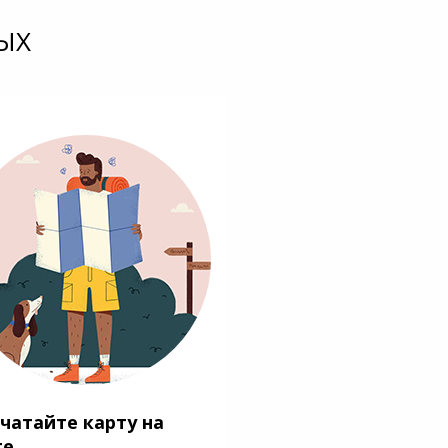
ЫХ
чатайте карту на
ге