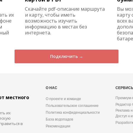
Скачайте pdf-описание маршрута
Вы мо
ать их
и карту, чтобы иметь
карту 
ефоне
возможность изучить
всех в
м
информацию в местах без
допол
жный
интернета.
безопа
батаре
Подключить →
О НАС
СЕРВИС
от местного
Премиум-
О проекте и команде
Редактор
Пользовательское соглашение
Реклама н
ить их
Политика конфиденциальности
Доступ к 
ескую
База водопадов
Разработ
правиться в
Рекомендации