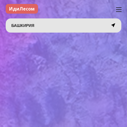
ИдиЛесом
БАШКИРИЯ